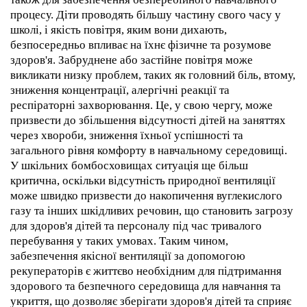
процесу. Діти проводять більшу частину свого часу у
школі, і якість повітря, яким вони дихають,
безпосередньо впливає на їхнє фізичне та розумове
здоров'я. Забруднене або застійне повітря може
викликати низку проблем, таких як головний біль, втому,
зниження концентрації, алергічні реакції та
респіраторні захворювання. Це, у свою чергу, може
призвести до збільшення відсутності дітей на заняттях
через хвороби, зниження їхньої успішності та
загального рівня комфорту в навчальному середовищі.
У шкільних бомбосховищах ситуація ще більш
критична, оскільки відсутність природної вентиляції
може швидко призвести до накопичення вуглекислого
газу та інших шкідливих речовин, що становить загрозу
для здоров'я дітей та персоналу під час тривалого
перебування у таких умовах. Таким чином,
забезпечення якісної вентиляції за допомогою
рекуператорів є життєво необхідним для підтримання
здорового та безпечного середовища для навчання та
укриття, що дозволяє зберігати здоров'я дітей та сприяє