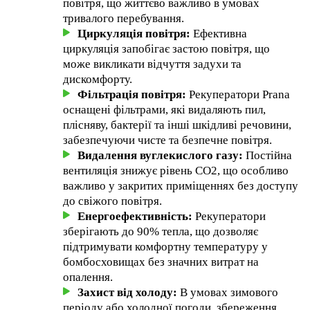
повітря, що життєво важливо в умовах
тривалого перебування.
Циркуляція повітря:
Ефективна
циркуляція запобігає застою повітря, що
може викликати відчуття задухи та
дискомфорту.
Фільтрація повітря:
Рекуператори Prana
оснащені фільтрами, які видаляють пил,
плісняву, бактерії та інші шкідливі речовини,
забезпечуючи чисте та безпечне повітря.
Видалення вуглекислого газу:
Постійна
вентиляція знижує рівень CO2, що особливо
важливо у закритих приміщеннях без доступу
до свіжого повітря.
Енергоефективність:
Рекуператори
зберігають до 90% тепла, що дозволяє
підтримувати комфортну температуру у
бомбосховищах без значних витрат на
опалення.
Захист від холоду:
В умовах зимового
періоду або холодної погоди, збереження