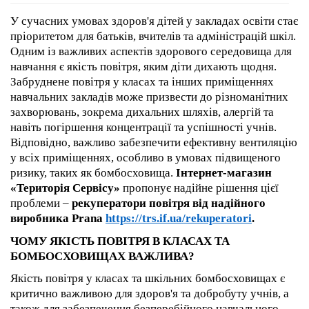
У сучасних умовах здоров'я дітей у закладах освіти стає
пріоритетом для батьків, вчителів та адміністрацій шкіл.
Одним із важливих аспектів здорового середовища для
навчання є якість повітря, яким діти дихають щодня.
Забруднене повітря у класах та інших приміщеннях
навчальних закладів може призвести до різноманітних
захворювань, зокрема дихальних шляхів, алергій та
навіть погіршення концентрації та успішності учнів.
Відповідно, важливо забезпечити ефективну вентиляцію
у всіх приміщеннях, особливо в умовах підвищеного
ризику, таких як бомбосховища.
Інтернет-магазин
«Територія Сервісу»
пропонує надійне рішення цієї
проблеми –
рекуператори повітря від надійного
виробника Prana
https://trs.if.ua/rekuperatori
.
ЧОМУ ЯКІСТЬ ПОВІТРЯ В КЛАСАХ ТА
БОМБОСХОВИЩАХ ВАЖЛИВА?
Якість повітря у класах та шкільних бомбосховищах є
критично важливою для здоров'я та добробуту учнів, а
також для забезпечення безперебійного навчального