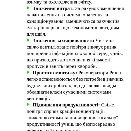
взимку та охолодження влітку.
Зниження витрат:
За рахунок зменшення
навантаження на системи опалення та
кондиціонування, зменшуються рахунки за
електроенергію, що є економічно вигідним
для шкіл.
Зниження захворюваності:
Чисте та
свіжо вентильоване повітря знижує ризик
поширення інфекційних хвороб серед учнів,
що призводить до зменшення кількості
пропусків занять через хвороби.
Простота монтажу:
Рекуператори Prana
легко встановлюються без потреби в значних
будівельних роботах, що дозволяє швидко
обладнати класи сучасними системами
вентиляції.
Підвищення продуктивності:
Свіже
повітря сприяє кращій концентрації,
зниженню втоми та підвищенню загальної
продуктивності учнів, що безпосередньо
впливає на їх успішність.