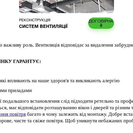
РЕКОНСТРУКЦІЯ
ДОГОВІРНА
₴
СИСТЕМ ВЕНТИЛЯЦІЇ
о важливу роль. Вентиляція відповідає за видалення забрудне
ИНКУ ГАРАНТУЄ:
в, які впливають на наше здоров'я та викликають алергію
вими приладами
її подальшого встановлення слід підходити ретельно та проф
ся, має відповідати розташуванню вікон і дверей та різним 
ння повітря
багато в чому залежить від монтажу. Добре встан
здорове, чисте та свіже повітря. Щоб уникнути небажаних про