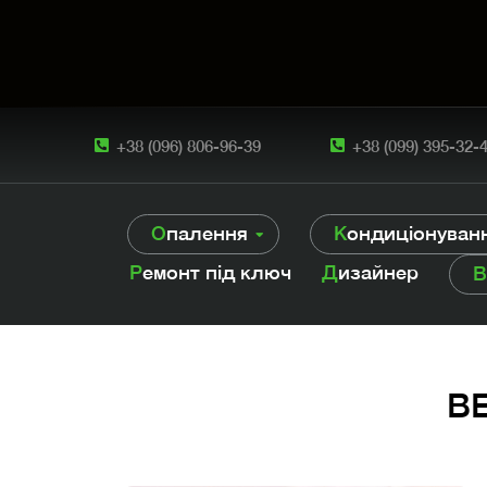
+38 (096) 806-96-39
+38 (099) 395-32-
Опалення
Кондиціонуван
Ремонт під ключ
Дизайнер
В