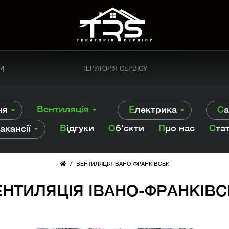
44
ТЕРИТОРІЯ СЕРВІСУ
Вентиляція
ня
Електрика
С
Відгуки
Об'єкти
Про нас
Ста
Вакансії
/
ВЕНТИЛЯЦІЯ ІВАНО-ФРАНКІВСЬК
ЕНТИЛЯЦІЯ ІВАНО-ФРАНКІВС