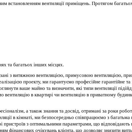
ним встановленням вентиляції приміщень. Протягом багатьо
нях та багатьох інших місцях.
'язані з витяжною вентиляцією, примусовою вентиляцією, п
реалізацією проекту, ми гарантуємо професійне гарантійне та
оглянути ваше майно та визначити, які типи вентиляції підій
мо вентиляцію в квартирі чи вентиляцію в приватному будин
есіоналізм, а також знання та досвід, отримані за роки робот
иляції в кімнаті, ми безпосередньо співпрацюємо з багатьма 
і пристроїв з оптимальними параметрами, що відповідають 
ям фінансових очікувань клієнта, що дозволяє знизити витрат