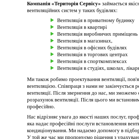
Компанія «Територія Сервісу»
займається якіс
вентиляційних систем у таких будівлях:
Вентиляція в приватному будинку
Вентиляція в квартирі
Вентиляція виробничих приміщень
Вентиляція в магазинах,
Вентиляція в офісних будівлях
Вентиляція в торгових центрах
Вентиляція в спорткомплексах
Вентиляція в студіях, школах, лікар
Ми також робимо проектування вентиляції, пов
вентиляцією. Співпраця з нами не закінчується 
вентиляції. Після звернення до нас, ми зможемо 
розрахунок вентиляції. Після цього ми встанови
професійно.
Нас відрізняє увага до якості наших послуг, проф
яка надає професійні послуги встановлення вент
кондиціонування. Ми надаємо допомогу в підбор
У той же час ми пропонуємо рішення з урахуванн